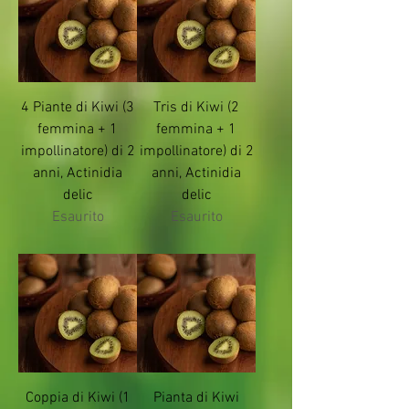
4 Piante di Kiwi (3
Tris di Kiwi (2
femmina + 1
femmina + 1
impollinatore) di 2
impollinatore) di 2
anni, Actinidia
anni, Actinidia
delic
delic
Esaurito
Esaurito
Coppia di Kiwi (1
Pianta di Kiwi