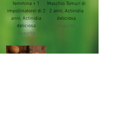
femmina + 1
Maschio Tomuri di
impollinatore) di 2
2 anni, Actinidia
anni, Actinidia
deliciosa
deliciosa
Esaurito
Esaurito
Pianta di Kiwi
Femmina Hayward
di 2 anni, Actinidia
deliciosa
Esaurito