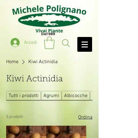
Dal 1989
Accedi
Home
Kiwi Actinidia
Kiwi Actinidia
Tutti i prodotti
Agrumi
Albicocche
Ciliegie
5 prodotti
Ordina