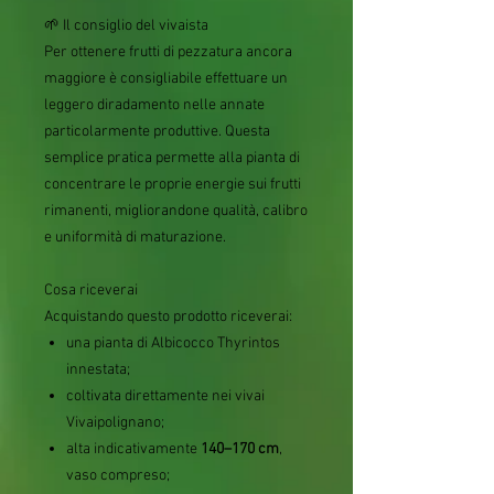
🌱 Il consiglio del vivaista
Per ottenere frutti di pezzatura ancora
maggiore è consigliabile effettuare un
leggero diradamento nelle annate
particolarmente produttive. Questa
semplice pratica permette alla pianta di
concentrare le proprie energie sui frutti
rimanenti, migliorandone qualità, calibro
e uniformità di maturazione.
Cosa riceverai
Acquistando questo prodotto riceverai:
una pianta di Albicocco Thyrintos
innestata;
coltivata direttamente nei vivai
Vivaipolignano;
alta indicativamente
140–170 cm
,
vaso compreso;