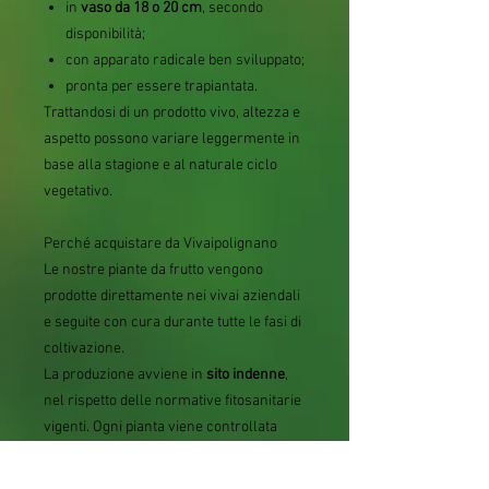
in
vaso da 18 o 20 cm
, secondo
disponibilità;
con apparato radicale ben sviluppato;
pronta per essere trapiantata.
Trattandosi di un prodotto vivo, altezza e
aspetto possono variare leggermente in
base alla stagione e al naturale ciclo
vegetativo.
Perché acquistare da Vivaipolignano
Le nostre piante da frutto vengono
prodotte direttamente nei vivai aziendali
e seguite con cura durante tutte le fasi di
coltivazione.
La produzione avviene in
sito indenne
,
nel rispetto delle normative fitosanitarie
vigenti. Ogni pianta viene controllata
prima della spedizione e confezionata
con un imballaggio sicuro per affrontare