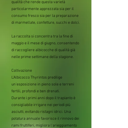
qualità che rende questa varietà
particolarmente apprezzata sia per il
consumo fresco sia per la preparazione
di marmellate, confetture, succhi e dolci.
La raccolta si concentra tra la fine di
maggio e il mese di giugno, consentendo
di raccogliere albicocche di qualità già
nelle prime settimane della stagione.
Coltivazione
L'Albicocco Thyrintos predilige
un'esposizione in pieno sole e terreni
fertili, profondi e ben drenati.
Durante i primi anni dopo il trapianto è
consigliabile irrigare nei periodi più
asciutti, evitando ristagni idrici. Una
potatura annuale favorisce il rinnovo dei
rami fruttiferi, migliora l'arieggiamento