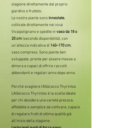
stagione direttamente dal proprio
giardino o frutteto.
Le nostre piante sono
innestate
,
coltivate direttamente nei vivai
Vivaipolignano e spedite in
vaso da 18 o
20 cm
(secondo disponibilità), con
un'altezza indicativa di
140–170 cm
,
vaso compreso. Sono piante ben
sviluppate, pronte per essere messe a
dimora e capaci di offrire raccolti
abbondanti e regolari anno dopo anno.
Perché scegliere l'Albicocco Thyrintos
L'Albicocco Thyrintos è la scelta ideale
per chi desidera una varietà precoce,
affidabile e semplice da coltivare, capace
di regalare frutti di ottima qualità già
all'inizio della stagione.
I principali punti di forza sono: