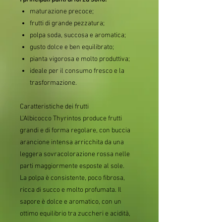
maturazione precoce;
frutti di grande pezzatura;
polpa soda, succosa e aromatica;
gusto dolce e ben equilibrato;
pianta vigorosa e molto produttiva;
ideale per il consumo fresco e la
trasformazione.
Caratteristiche dei frutti
L'Albicocco Thyrintos produce frutti
grandi e di forma regolare, con buccia
arancione intensa arricchita da una
leggera sovracolorazione rossa nelle
parti maggiormente esposte al sole.
La polpa è consistente, poco fibrosa,
ricca di succo e molto profumata. Il
sapore è dolce e aromatico, con un
ottimo equilibrio tra zuccheri e acidità,