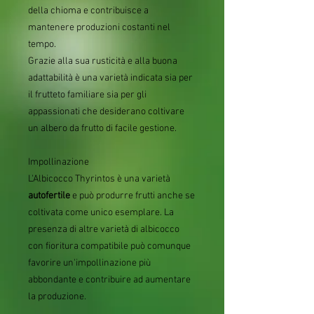
della chioma e contribuisce a
mantenere produzioni costanti nel
tempo.
Grazie alla sua rusticità e alla buona
adattabilità è una varietà indicata sia per
il frutteto familiare sia per gli
appassionati che desiderano coltivare
un albero da frutto di facile gestione.
Impollinazione
L'Albicocco Thyrintos è una varietà
autofertile
e può produrre frutti anche se
coltivata come unico esemplare. La
presenza di altre varietà di albicocco
con fioritura compatibile può comunque
favorire un'impollinazione più
abbondante e contribuire ad aumentare
la produzione.