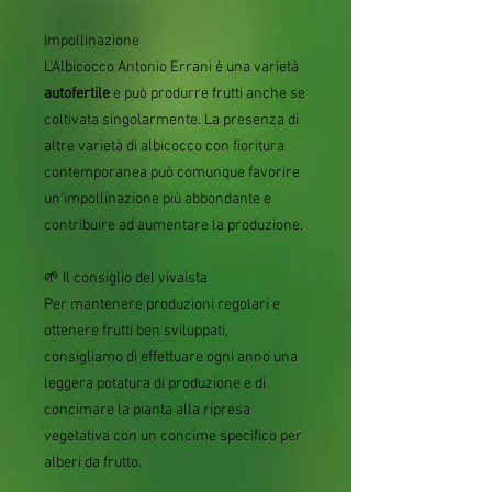
Impollinazione
L'Albicocco Antonio Errani è una varietà
autofertile
e può produrre frutti anche se
coltivata singolarmente. La presenza di
altre varietà di albicocco con fioritura
contemporanea può comunque favorire
un'impollinazione più abbondante e
contribuire ad aumentare la produzione.
🌱 Il consiglio del vivaista
Per mantenere produzioni regolari e
ottenere frutti ben sviluppati,
consigliamo di effettuare ogni anno una
leggera potatura di produzione e di
concimare la pianta alla ripresa
vegetativa con un concime specifico per
alberi da frutto.