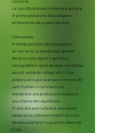
conserve.
La raccolta precoce consente di gustare
le prime albicocche della stagione
direttamente dal proprio giardino.
Coltivazione
Predilige posizioni ben soleggiate e
terreni fertili, profondi e ben drenati.
Nei primi anni dopo il trapianto è
consigliabile irrigare durante i periodi più
asciutti, evitando ristagni idrici. Una
potatura annuale favorisce il rinnovo dei
rami fruttiferi e contribuisce a
mantenere una produzione costante e
una chioma ben equilibrata.
Grazie alla sua rusticità è una varietà
adatta sia ai coltivatori esperti sia a chi
desidera piantare il suo primo albero da
frutto.