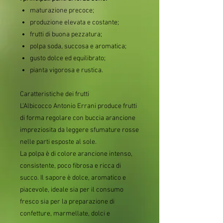
maturazione precoce;
produzione elevata e costante;
frutti di buona pezzatura;
polpa soda, succosa e aromatica;
gusto dolce ed equilibrato;
pianta vigorosa e rustica.
Caratteristiche dei frutti
L'Albicocco Antonio Errani produce frutti
di forma regolare con buccia arancione
impreziosita da leggere sfumature rosse
nelle parti esposte al sole.
La polpa è di colore arancione intenso,
consistente, poco fibrosa e ricca di
succo. Il sapore è dolce, aromatico e
piacevole, ideale sia per il consumo
fresco sia per la preparazione di
confetture, marmellate, dolci e