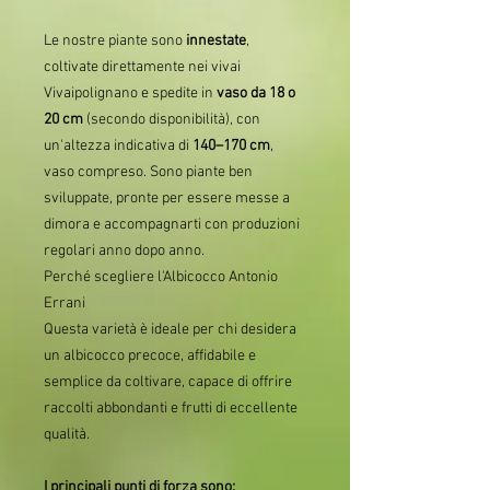
Le nostre piante sono
innestate
,
coltivate direttamente nei vivai
Vivaipolignano e spedite in
vaso da 18 o
20 cm
(secondo disponibilità), con
un'altezza indicativa di
140–170 cm
,
vaso compreso. Sono piante ben
sviluppate, pronte per essere messe a
dimora e accompagnarti con produzioni
regolari anno dopo anno.
Perché scegliere l'Albicocco Antonio
Errani
Questa varietà è ideale per chi desidera
un albicocco precoce, affidabile e
semplice da coltivare, capace di offrire
raccolti abbondanti e frutti di eccellente
qualità.
I principali punti di forza sono: