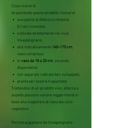
Cosa riceverai
Acquistando questo prodotto riceverai:
una pianta di Albicocco Antonio
Errani innestata;
coltivata direttamente nei vivai
Vivaipolignano;
alta indicativamente
140–170 cm
,
vaso compreso;
in
vaso da 18 o 20 cm
, secondo
disponibilità;
con apparato radicale ben sviluppato;
pronta per essere trapiantata.
Trattandosi di un prodotto vivo, altezza e
aspetto possono variare leggermente in
base alla stagione e al naturale ciclo
vegetativo.
Perché acquistare da Vivaipolignano