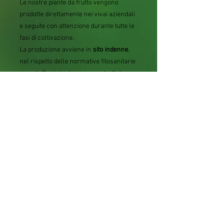
Le nostre piante da frutto vengono
prodotte direttamente nei vivai aziendali
e seguite con attenzione durante tutte le
fasi di coltivazione.
La produzione avviene in
sito indenne
,
nel rispetto delle normative fitosanitarie
vigenti. Ogni pianta viene controllata
prima della spedizione e confezionata
con un imballaggio sicuro per affrontare
il trasporto nelle migliori condizioni
possibili.
Acquistando direttamente dal produttore
scegli una pianta coltivata con
esperienza, passione e attenzione alla
qualità.
Scheda tecnica
Caratterist
Dettagli
ica