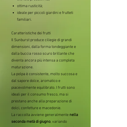
ottima rusticità;
ideale per piccoli giardini e frutteti
familiari.
Caratteristiche dei frutti
Il Sunburst produce ciliegie di grandi
dimensioni, dalla forma tondeggiante e
dalla buccia rosso scuro brillante che
diventa ancora più intensa a completa
maturazione.
La polpa è consistente, molto succosa e
dal sapore dolce, aromatico e
piacevolmente equilibrato. I frutti sono
ideali per il consumo fresco, ma si
prestano anche alla preparazione di
dolci, confetture e macedonie.
La raccolta avviene generalmente
nella
seconda metà di giugno
, variando