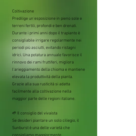
Coltivazione
Predilige un'esposizione in pieno sole e
terreni fertili, profondi e ben drenati.
Durante i primi anni dopo il trapianto è
consigliabile irrigare regolarmente nei
periodi più asciutti, evitando ristagni
idrici. Una potatura annuale favorisce il
rinnovo dei rami fruttiferi, migliora
l'arieggiamento della chioma e mantiene
elevata la produttività della pianta.
Grazie alla sua rusticità si adatta
facilmente alla coltivazione nella
maggior parte delle regioni italiane.
🌱 Il consiglio del vivaista
Se desideri piantare un solo ciliegio, il
Sunburst è una delle varietà che
consigliamo maggiormente.