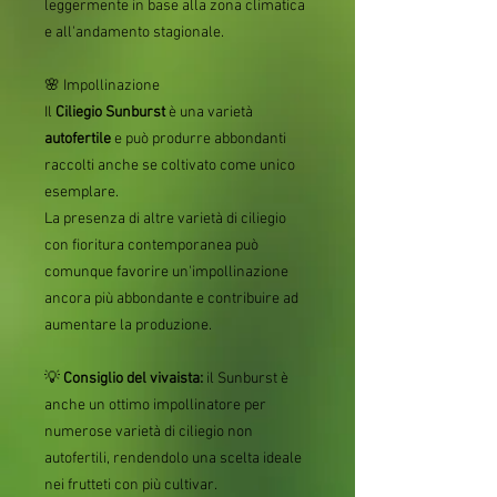
leggermente in base alla zona climatica
e all'andamento stagionale.
🌸 Impollinazione
Il
Ciliegio Sunburst
è una varietà
autofertile
e può produrre abbondanti
raccolti anche se coltivato come unico
esemplare.
La presenza di altre varietà di ciliegio
con fioritura contemporanea può
comunque favorire un'impollinazione
ancora più abbondante e contribuire ad
aumentare la produzione.
💡
Consiglio del vivaista:
il Sunburst è
anche un ottimo impollinatore per
numerose varietà di ciliegio non
autofertili, rendendolo una scelta ideale
nei frutteti con più cultivar.