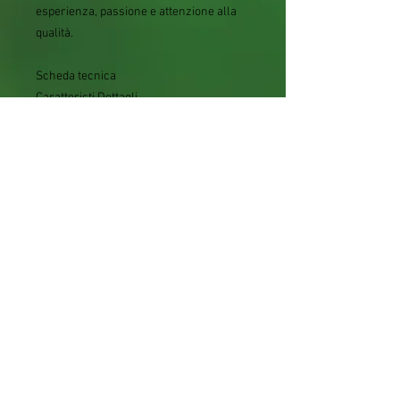
esperienza, passione e attenzione alla
qualità.
Scheda tecnica
Caratteristi
Dettagli
ca
Varietà
Sunburst
Nome
Prunus avium
botanico
Tipologia
Albero da frutto innestato
Vaso
18 o 20 cm
Altezza
140–170 cm (vaso
compreso)
Esposizion
Pieno sole
e
Terreno
Fertile e ben drenato
Fioritura
Primaverile
Impollinazi
Autofertile
one