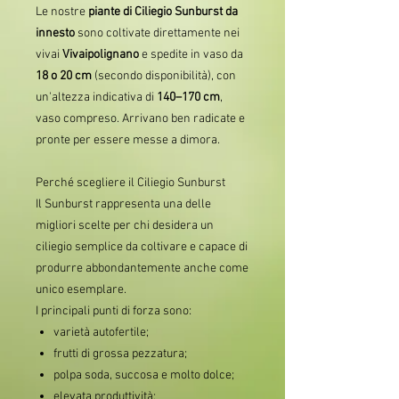
Le nostre
piante di Ciliegio Sunburst da
innesto
sono coltivate direttamente nei
vivai
Vivaipolignano
e spedite in vaso da
18 o 20 cm
(secondo disponibilità), con
un'altezza indicativa di
140–170 cm
,
vaso compreso. Arrivano ben radicate e
pronte per essere messe a dimora.
Perché scegliere il Ciliegio Sunburst
Il Sunburst rappresenta una delle
migliori scelte per chi desidera un
ciliegio semplice da coltivare e capace di
produrre abbondantemente anche come
unico esemplare.
I principali punti di forza sono:
varietà autofertile;
frutti di grossa pezzatura;
polpa soda, succosa e molto dolce;
elevata produttività;