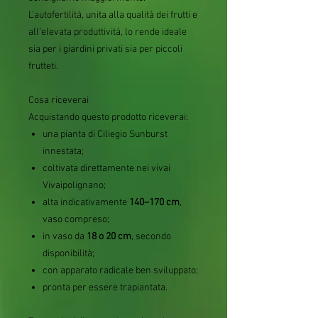
L'autofertilità, unita alla qualità dei frutti e
all'elevata produttività, lo rende ideale
sia per i giardini privati sia per piccoli
frutteti.
Cosa riceverai
Acquistando questo prodotto riceverai:
una pianta di Ciliegio Sunburst
innestata;
coltivata direttamente nei vivai
Vivaipolignano;
alta indicativamente
140–170 cm
,
vaso compreso;
in vaso da
18 o 20 cm
, secondo
disponibilità;
con apparato radicale ben sviluppato;
pronta per essere trapiantata.