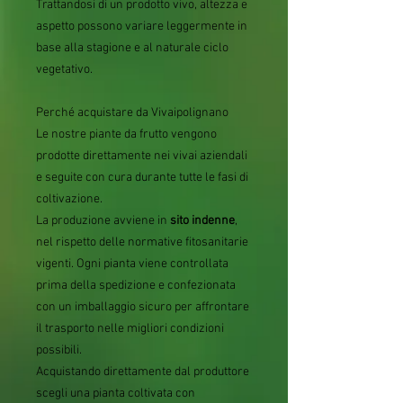
Trattandosi di un prodotto vivo, altezza e
aspetto possono variare leggermente in
base alla stagione e al naturale ciclo
vegetativo.
Perché acquistare da Vivaipolignano
Le nostre piante da frutto vengono
prodotte direttamente nei vivai aziendali
e seguite con cura durante tutte le fasi di
coltivazione.
La produzione avviene in
sito indenne
,
nel rispetto delle normative fitosanitarie
vigenti. Ogni pianta viene controllata
prima della spedizione e confezionata
con un imballaggio sicuro per affrontare
il trasporto nelle migliori condizioni
possibili.
Acquistando direttamente dal produttore
scegli una pianta coltivata con