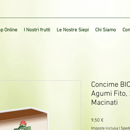
p Online
I Nostri frutti
Le Nostre Siepi
Chi Siamo
Con
Concime BIO
Agumi Fito, 
Macinati
Prezzo
9,50 €
Imposte inclusa
|
Spedi