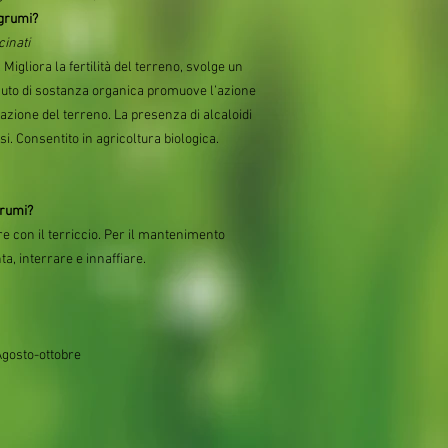
Agrumi?
cinati
Migliora la fertilità del terreno, svolge un
uto di sostanza organica promuove l’azione
azione del terreno. La presenza di alcaloidi
osi. Consentito in agricoltura biologica.
grumi?
e con il terriccio. Per il mantenimento
ta, interrare e innaffiare.
gosto-ottobre