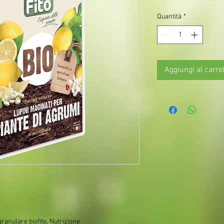
Quantità
*
Aggiungi al carrel
ranulare biofito, Nutrizione