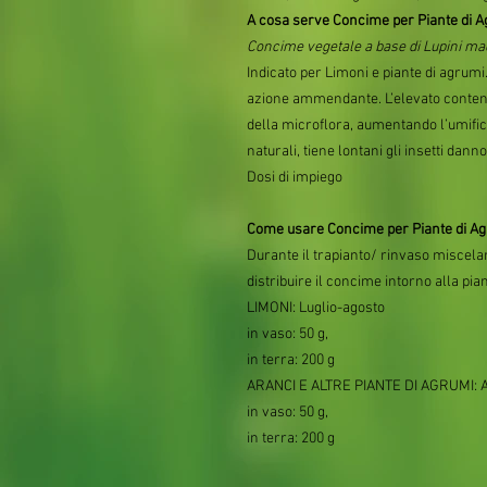
A cosa serve Concime per Piante di 
Concime vegetale a base di Lupini ma
Indicato per Limoni e piante di agrumi. 
azione ammendante. L’elevato conten
della microflora, aumentando l’umific
naturali, tiene lontani gli insetti dann
Dosi di impiego
Come usare Concime per Piante di A
Durante il trapianto/ rinvaso miscelar
distribuire il concime intorno alla pian
LIMONI: Luglio-agosto
in vaso: 50 g,
in terra: 200 g
ARANCI E ALTRE PIANTE DI AGRUMI: A
in vaso: 50 g,
in terra: 200 g