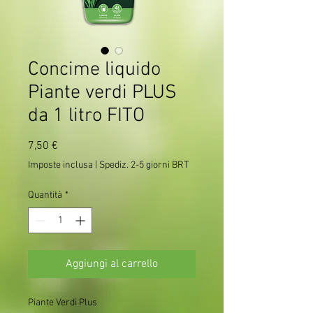
Concime liquido
Piante verdi PLUS
da 1 litro FITO
Prezzo
7,50 €
Imposte inclusa
|
Spediz. 2-5 giorni BRT
Quantità
*
Aggiungi al carrello
Piante Verdi Plus