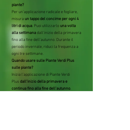
piante?
Per un’applicazione radicale e fogliare,
misura
un tappo del concime per ogni 4
litri di acqua
. Puoi utilizzarlo
una volta
alla settimana
dall’inizio della primavera
fino alla fine dell’autunno. Durante il
periodo invernale, riduci la frequenza a
ogni tre settimane.
Quando usare sulle Piante Verdi Plus
sulle piante?
Inizia l’applicazione di Piante Verdi
Plus
dall’inizio della primavera e
continua fino alla fine dell’autunno
.
Durante l’inverno, utilizzalo ogni tre
settimane circa. Scegli questo concime
minerale composto per fornire una
nutrizione completa alle tue piante verdi,
promuovendo uno sviluppo rigoglioso e