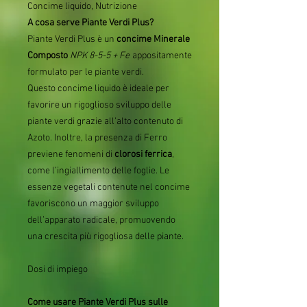
Concime liquido, Nutrizione
A cosa serve Piante Verdi Plus?
Piante Verdi Plus è un
concime Minerale
Composto
NPK 8-5-5 + Fe
appositamente
formulato per le piante verdi.
Questo concime liquido è ideale per
favorire un rigoglioso sviluppo delle
piante verdi grazie all’alto contenuto di
Azoto. Inoltre, la presenza di Ferro
previene fenomeni di
clorosi ferrica
,
come l’ingiallimento delle foglie. Le
essenze vegetali contenute nel concime
favoriscono un maggior sviluppo
dell’apparato radicale, promuovendo
una crescita più rigogliosa delle piante.
Dosi di impiego
Come usare Piante Verdi Plus sulle