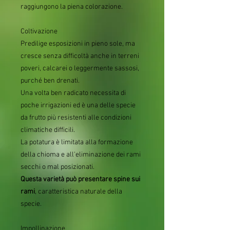
raggiungono la piena colorazione.
Coltivazione
Predilige esposizioni in pieno sole, ma
cresce senza difficoltà anche in terreni
poveri, calcarei o leggermente sassosi,
purché ben drenati.
Una volta ben radicato necessita di
poche irrigazioni ed è una delle specie
da frutto più resistenti alle condizioni
climatiche difficili.
La potatura è limitata alla formazione
della chioma e all'eliminazione dei rami
secchi o mal posizionati.
Questa varietà può presentare spine sui
rami
, caratteristica naturale della
specie.
Impollinazione