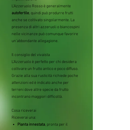
L'Azzeruolo Rosso è generalmente
autofertile
, quindi può produrre frutti
anche se coltivato singolarmente. La
presenza di altri azzeruoli o biancospini
nelle vicinanze può comunque favorire
un'abbondante allegagione.
Il consiglio del vivaista
L'Azzeruolo è perfetto per chi desidera
coltivare un frutto antico e poco diffuso.
Grazie alla sua rusticità richiede poche
attenzioni ed è indicato anche per
terreni dove altre specie da frutto
incontrano maggiori difficoltà.
Cosa riceverai
Riceverai una:
Pianta innestata
, pronta per il