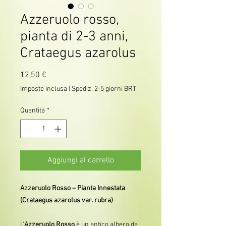
Azzeruolo rosso,
pianta di 2-3 anni,
Crataegus azarolus
Prezzo
12,50 €
Imposte inclusa
|
Spediz. 2-5 giorni BRT
Quantità
*
Aggiungi al carrello
Azzeruolo Rosso – Pianta Innestata
(Crataegus azarolus var. rubra)
L'
Azzeruolo Rosso
è un antico albero da