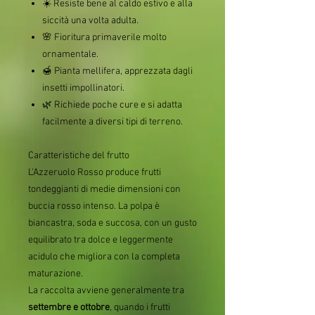
☀️ Resiste bene al caldo estivo e alla
siccità una volta adulta.
🌸 Fioritura primaverile molto
ornamentale.
🍯 Pianta mellifera, apprezzata dagli
insetti impollinatori.
🌿 Richiede poche cure e si adatta
facilmente a diversi tipi di terreno.
Caratteristiche del frutto
L'Azzeruolo Rosso produce frutti
tondeggianti di medie dimensioni con
buccia rosso intenso. La polpa è
biancastra, soda e succosa, con un gusto
equilibrato tra dolce e leggermente
acidulo che migliora con la completa
maturazione.
La raccolta avviene generalmente tra
settembre e ottobre
, quando i frutti