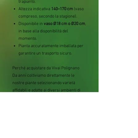
trapianto.
Altezza indicativa
140–170 cm
(vaso
compreso, secondo la stagione).
Disponibile in
vaso Ø18 cm o Ø20 cm
,
in base alla disponibilità del
momento.
Pianta accuratamente imballata per
garantire un trasporto sicuro.
Perché acquistare da Vivai Polignano
Da anni coltiviamo direttamente le
nostre piante selezionando varietà
affidabili e adatte ai diversi ambienti di
coltivazione. Ogni esemplare viene
seguito durante tutto il ciclo produttivo e
spedito con imballaggi studiati per
preservarne l'integrità durante il
trasporto.