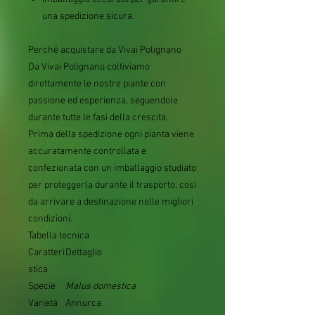
una spedizione sicura.
Perché acquistare da Vivai Polignano
Da Vivai Polignano coltiviamo
direttamente le nostre piante con
passione ed esperienza, seguendole
durante tutte le fasi della crescita.
Prima della spedizione ogni pianta viene
accuratamente controllata e
confezionata con un imballaggio studiato
per proteggerla durante il trasporto, così
da arrivare a destinazione nelle migliori
condizioni.
Tabella tecnica
Caratteri
Dettaglio
stica
Specie
Malus domestica
Varietà
Annurca