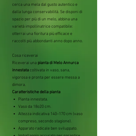
cerca una mela dal gusto autentico e
dalla lunga conservabilità. Se disponi di
spazio per più di un melo, abbina una
varietà impollinatrice compatibile:
otterrai una fioritura più efficace e
raccolti più abbondanti anno dopo anno.
Cosa riceverai
Riceverai una
pianta di Melo Annurca
innestata
coltivata in vaso, sana,
vigorosa e pronta per essere messa a
dimora.
Caratteristiche della pianta
Pianta innestata.
Vaso da 18o20 cm.
Altezza indicativa 140–170 cm (vaso
compreso, secondo stagione).
Apparato radicale ben sviluppato.
Imballaggio accurato per garantire