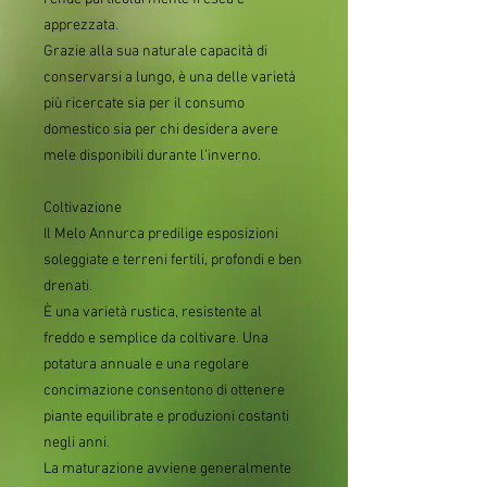
apprezzata.
Grazie alla sua naturale capacità di
conservarsi a lungo, è una delle varietà
più ricercate sia per il consumo
domestico sia per chi desidera avere
mele disponibili durante l'inverno.
Coltivazione
Il Melo Annurca predilige esposizioni
soleggiate e terreni fertili, profondi e ben
drenati.
È una varietà rustica, resistente al
freddo e semplice da coltivare. Una
potatura annuale e una regolare
concimazione consentono di ottenere
piante equilibrate e produzioni costanti
negli anni.
La maturazione avviene generalmente