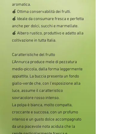
aromatica.
🍎 Ottima conservabilità dei frutti.
🍎 Ideale da consumare fresca e perfetta
anche per dolci, succhi e marmellate.
🍎 Albero rustico, produttivo e adatto alla
coltivazione in tutta Italia.
Caratteristiche del frutto
L'Annurca produce mele di pezzatura
medio-piccola, dalla forma leggermente
appiattita. La buccia presenta un fondo
giallo-verde che, con l'esposizione alla
luce, assume il caratteristico
sovracolore rosso intenso.
La polpa è bianca, molto compatta,
croccante e succosa, con un profumo
intenso e un gusto dolce accompagnato
da una piacevole nota acidula che la
rende particolarmente fresca e