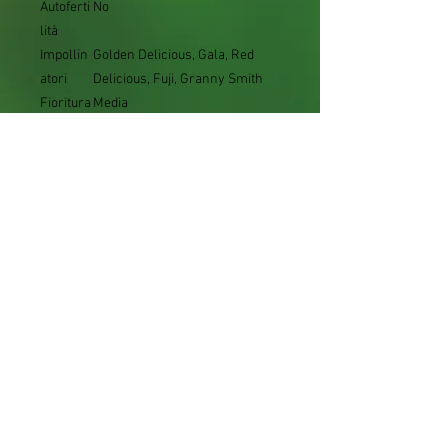
Autoferti
No
lità
Impollin
Golden Delicious, Gala, Red
atori
Delicious, Fuji, Granny Smith
Fioritura
Media
Maturazi
Fine settembre – ottobre
one
Pezzatur
Medio-piccola
a frutto
Buccia
Giallo-verde con sovracolore
rosso
Polpa
Bianca, soda e croccante
Sapore
Dolce con piacevole nota
acidula
Conserv
Molto elevata
abilità
Vigoria
Media
Esposizi
Pieno sole
one