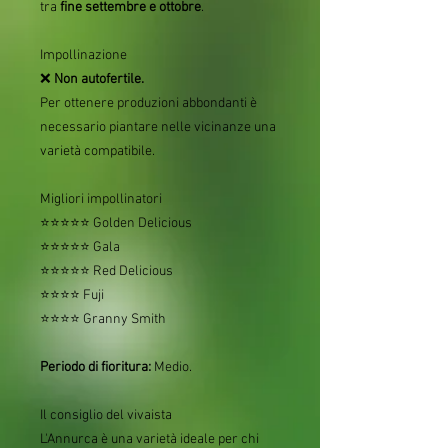
tra
fine settembre e ottobre
.
Impollinazione
❌
Non autofertile.
Per ottenere produzioni abbondanti è
necessario piantare nelle vicinanze una
varietà compatibile.
Migliori impollinatori
⭐⭐⭐⭐⭐ Golden Delicious
⭐⭐⭐⭐⭐ Gala
⭐⭐⭐⭐⭐ Red Delicious
⭐⭐⭐⭐ Fuji
⭐⭐⭐⭐ Granny Smith
Periodo di fioritura:
Medio.
Il consiglio del vivaista
L'Annurca è una varietà ideale per chi