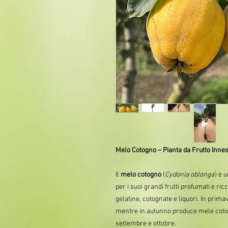
Melo Cotogno – Pianta da Frutto Innes
Il
melo cotogno
(
Cydonia oblonga
) è 
per i suoi grandi frutti profumati e ric
gelatine, cotognate e liquori. In prim
mentre in autunno produce mele coto
settembre e ottobre.