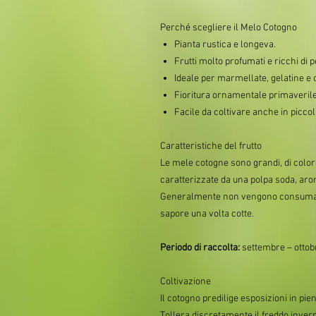
Perché scegliere il Melo Cotogno
Pianta rustica e longeva.
Frutti molto profumati e ricchi di p
Ideale per marmellate, gelatine e 
Fioritura ornamentale primaverile
Facile da coltivare anche in piccoli 
Caratteristiche del frutto
Le mele cotogne sono grandi, di color
caratterizzate da una polpa soda, ar
Generalmente non vengono consumate
sapore una volta cotte.
Periodo di raccolta:
settembre – ottob
Coltivazione
Il cotogno predilige esposizioni in pien
Tollera discretamente il freddo invern