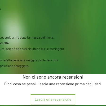
i
al secondo anno dopo la messa a dimora.
ccolti?
ra, poiché da crudi risultano duri e astringenti.
 si adatta bene alla maggior parte dei climi
 posizione soleggiata.
Non ci sono ancora recensioni
Dicci cosa ne pensi. Lascia una recensione prima degli altri.
Lascia una recensione