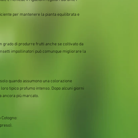
iciente per mantenere la pianta equilibrata e
 in grado di produrre frutti anche se coltivato da
i insetti impollinatori può comunque migliorare la
lili solo quando assumono una colorazione
loro tipico profumo intenso. Dopo alcuni giorni
ta ancora più marcato.
o Cotogno:
preso).