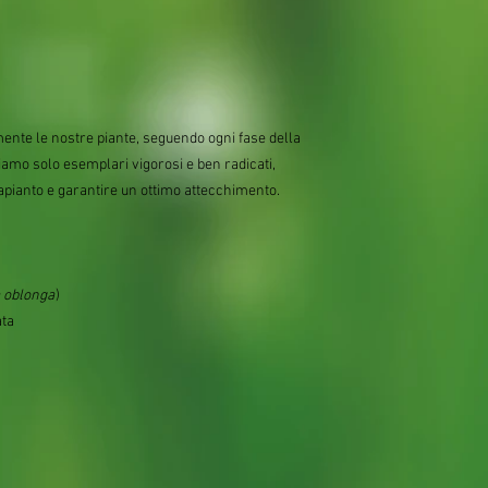
mente le nostre piante, seguendo ogni fase della
iamo solo esemplari vigorosi e ben radicati,
rapianto e garantire un ottimo attecchimento.
 oblonga
)
ata