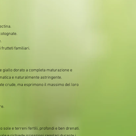
ectina.
cotognate.
.
frutteti familiari.
e giallo dorato a completa maturazione e
omatica e naturalmente astringente.
 crude, ma esprimono il massimo del loro
re.
o sole e terreni fertili, profondi e ben drenati.
ale e richiede irrigazioni regolari durante i