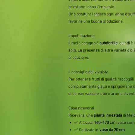
primi anni dopo l'impianto.
Una potatura leggera ogni anno è suff
favorire una buona produzione.
Impollinazione
Il melo cotogno è
autofertile
, quindi è
solo. La presenza di altre varietà o d
produzione.
Il consiglio del vivaista
Per ottenere frutti di qualità raccog
completamente gialla e sprigionano il 
di conservazione il loro aroma diven
Cosa riceverai
Riceverai una
pianta innestata
di Mel
✅ Altezza:
140–170 cm
(vaso com
✅ Coltivata in
vaso da 20 cm
.