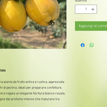
Quantità
*
Aggiungi al carrel
tata
una pianta da frutto antica e rustica, apprezzata
chi di pectina, ideali per preparare confetture,
avera regala un'elegante fioritura bianco-rosata,
gne dal profumo intenso che maturano tra