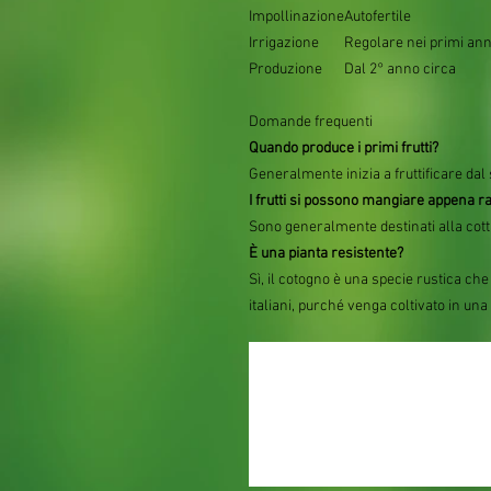
Impollinazione
Autofertile
Irrigazione
Regolare nei primi ann
Produzione
Dal 2° anno circa
Domande frequenti
Quando produce i primi frutti?
Generalmente inizia a fruttificare d
I frutti si possono mangiare appena ra
Sono generalmente destinati alla cottu
È una pianta resistente?
Sì, il cotogno è una specie rustica che
italiani, purché venga coltivato in una