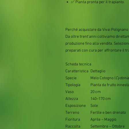
✅ Pianta pronta per il trapianto.
Perché acquistare da Vivai Polignano
Da oltre trent'anni coltiviamo diretta
produzione fino alla vendita. Selezion
preparati con cura per affrontare il t
Scheda tecnica
Caratteristica
Dettaglio
Specie
Melo Cotogno (
Cydonia
Tipologia
Pianta da frutto innest
Vaso
20 cm
Altezza
140–170 cm
Esposizione
Sole
Terreno
Fertile e ben drenato
Fioritura
Aprile – Maggio
Raccolta
Settembre – Ottobre