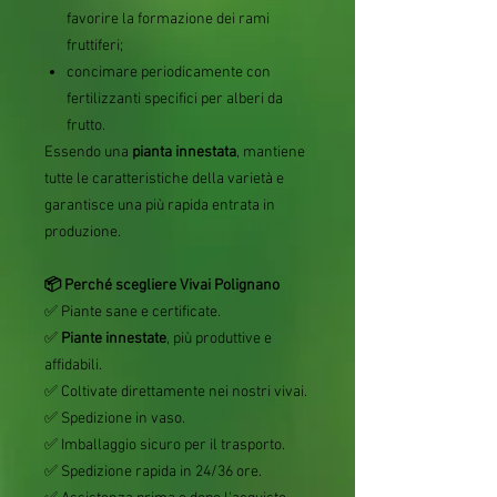
favorire la formazione dei rami
fruttiferi;
concimare periodicamente con
fertilizzanti specifici per alberi da
frutto.
Essendo una
pianta innestata
, mantiene
tutte le caratteristiche della varietà e
garantisce una più rapida entrata in
produzione.
📦 Perché scegliere Vivai Polignano
✅ Piante sane e certificate.
✅
Piante innestate
, più produttive e
affidabili.
✅ Coltivate direttamente nei nostri vivai.
✅ Spedizione in vaso.
✅ Imballaggio sicuro per il trasporto.
✅ Spedizione rapida in 24/36 ore.