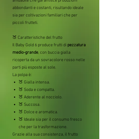
affidabile che garantisce produzioni
abbondanti e costanti, risultando ideale
sia per coltivazioni familiari che per
piccoli frutteti.
🍑 Caratteristiche del frutto
Il Baby Gold 6 produce frutti di
pezzatura
medio-grande
, con buccia gialla
ricoperta da un sovracolore rosso nelle
parti più esposte al sole.
La polpa è:
🍑 Gialla intensa.
🍑 Soda e compatta.
🍑 Aderente al nocciolo.
🍑 Succosa.
🍑 Dolce e aromatica.
🍑 Ideale sia per il consumo fresco
che per la trasformazione.
Grazie alla sua consistenza, il frutto