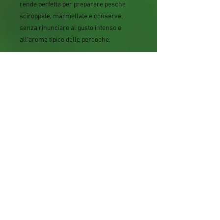
rende perfetta per preparare pesche
sciroppate, marmellate e conserve,
senza rinunciare al gusto intenso e
all'aroma tipico delle percoche.
❓ Domande frequenti
Il Percoco Baby Gold 6 è autofertile?
Sì, il Baby Gold 6 è una varietà
autofertile
, quindi può produrre frutti
anche se coltivato come unico
esemplare.
Quando matura il Percoco Baby Gold 6?
La raccolta avviene generalmente
nel
mese di agosto
, con possibili leggere
variazioni in base al clima e alla zona di
coltivazione.
Dopo quanto tempo produce i primi