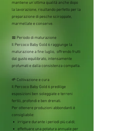
mantiene un'ottima qualità anche dopo
la lavorazione, risultando perfetto per la
preparazione di pesche sciroppate,
marmellate e conserve.
📅 Periodo di maturazione
Il Percoco Baby Gold 6 raggiunge la
maturazione
a fine luglio,
offrendo frutti
dal gusto equilibrato, intensamente
profumati e dalla consistenza compatta.
🌱 Coltivazione e cura
Il Percoco Baby Gold 6 predilige
esposizioni ben soleggiate e terreni
fertili, profondi e ben drenati.
Per ottenere produzioni abbondanti è
consigliabile:
irrigare durante i periodi più caldi;
effettuare una potatura annuale per