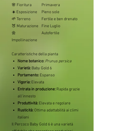
🌸 Fioritura
Primavera
☀️ Esposizione
Pieno sole
🌱 Terreno
Fertile e ben drenato
🍑 Maturazione
Fine Luglio
🌼
Autofertile
Impollinazione
Caratteristiche della pianta
Nome botanico:
Prunus persica
Varietà:
Baby Gold 6
Portamento:
Espanso
Vigoria:
Elevata
Entrata in produzione:
Rapida grazie
all'innesto
Produttività:
Elevata e regolare
Rusticità:
Ottima adattabilità ai climi
italiani
Il Percoco Baby Gold 6 è una varietà