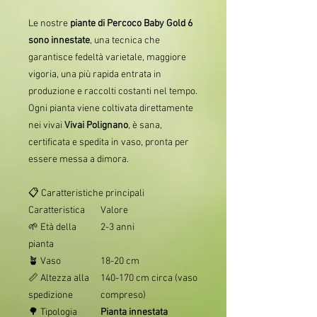
Le nostre
piante di Percoco Baby Gold 6
sono innestate
, una tecnica che
garantisce fedeltà varietale, maggiore
vigoria, una più rapida entrata in
produzione e raccolti costanti nel tempo.
Ogni pianta viene coltivata direttamente
nei vivai
Vivai Polignano
, è sana,
certificata e spedita in vaso, pronta per
essere messa a dimora.
📋 Caratteristiche principali
Caratteristica
Valore
🌱 Età della
2-3 anni
pianta
🪴 Vaso
18-20 cm
📏 Altezza alla
140-170 cm circa (vaso
spedizione
compreso)
🌳 Tipologia
Pianta innestata