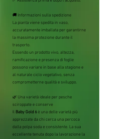
✅ Assistenza prima e dopo l'acquisto.
🚚 Informazioni sulla spedizione
La pianta viene spedita in vaso,
accuratamente imballata per garantirne
la massima protezione durante il
trasporto.
Essendo un prodotto vivo, altezza,
ramificazione e presenza di foglie
possono variare in base alla stagione e
al naturale ciclo vegetativo, senza
comprometterne qualità e sviluppo.
🌿 Una varietà ideale per pesche
sciroppate e conserve
Il
Baby Gold 6
è una delle varietà più
apprezzate da chi cerca una percoca
dalla polpa soda e consistente. La sua
eccellente tenuta dopo la lavorazione la