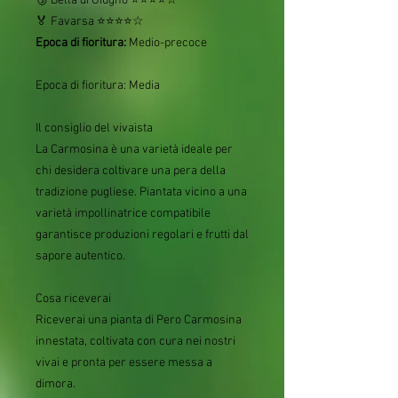
🥉 Bella di Giugno ⭐⭐⭐⭐☆
🏅 Favarsa ⭐⭐⭐⭐☆
Epoca di fioritura:
Medio-precoce
Epoca di fioritura: Media
Il consiglio del vivaista
La Carmosina è una varietà ideale per
chi desidera coltivare una pera della
tradizione pugliese. Piantata vicino a una
varietà impollinatrice compatibile
garantisce produzioni regolari e frutti dal
sapore autentico.
Cosa riceverai
Riceverai una pianta di Pero Carmosina
innestata, coltivata con cura nei nostri
vivai e pronta per essere messa a
dimora.