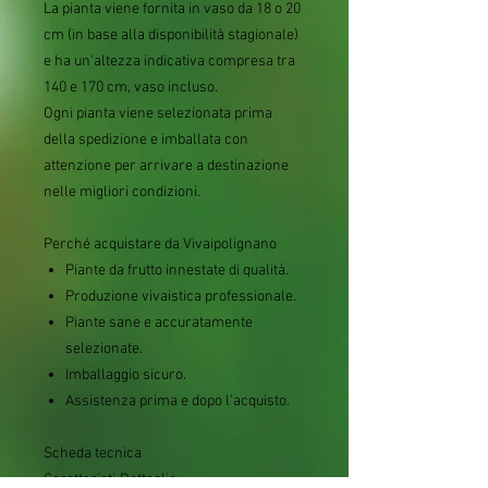
La pianta viene fornita in vaso da 18 o 20
cm (in base alla disponibilità stagionale)
e ha un'altezza indicativa compresa tra
140 e 170 cm, vaso incluso.
Ogni pianta viene selezionata prima
della spedizione e imballata con
attenzione per arrivare a destinazione
nelle migliori condizioni.
Perché acquistare da Vivaipolignano
Piante da frutto innestate di qualità.
Produzione vivaistica professionale.
Piante sane e accuratamente
selezionate.
Imballaggio sicuro.
Assistenza prima e dopo l'acquisto.
Scheda tecnica
Caratteristi
Dettaglio