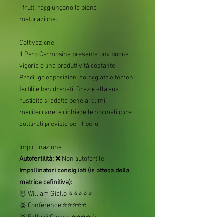
i frutti raggiungono la piena
maturazione.
Coltivazione
Il Pero Carmosina presenta una buona
vigoria e una produttività costante.
Predilige esposizioni soleggiate e terreni
fertili e ben drenati. Grazie alla sua
rusticità si adatta bene ai climi
mediterranei e richiede le normali cure
colturali previste per il pero.
Impollinazione
Autofertilità:
❌ Non autofertile
Impollinatori consigliati (in attesa della
matrice definitiva):
🥇 William Giallo ⭐⭐⭐⭐⭐
🥈 Conference ⭐⭐⭐⭐⭐