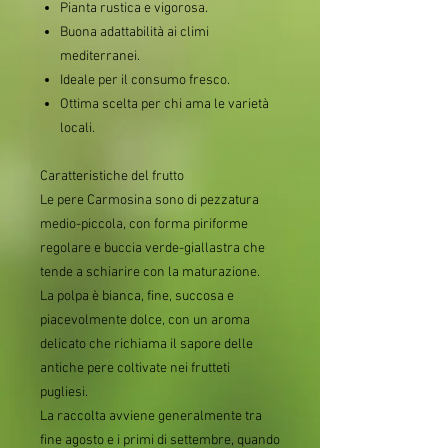
Pianta rustica e vigorosa.
Buona adattabilità ai climi
mediterranei.
Ideale per il consumo fresco.
Ottima scelta per chi ama le varietà
locali.
Caratteristiche del frutto
Le pere Carmosina sono di pezzatura
medio-piccola, con forma piriforme
regolare e buccia verde-giallastra che
tende a schiarire con la maturazione.
La polpa è bianca, fine, succosa e
piacevolmente dolce, con un aroma
delicato che richiama il sapore delle
antiche pere coltivate nei frutteti
pugliesi.
La raccolta avviene generalmente tra
fine agosto e i primi di settembre, quando