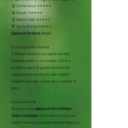
🥇 Conference ⭐⭐⭐⭐⭐
🥈 Kaiser ⭐⭐⭐⭐⭐
🥉 Abate Fetel ⭐⭐⭐⭐☆
🏅 Santa Maria ⭐⭐⭐⭐☆
Epoca di fioritura:
Media
Il consiglio del vivaista
Il William Giallo è una delle varietà
indispensabili in un frutteto. Oltre a
produrre pere di qualità eccellente,
rappresenta anche uno dei migliori
impollinatori per molte altre cultivar di
pero.
Cosa riceverai
Riceverai una
pianta di Pero William
Giallo innestata
, coltivata con cura nei
nostri vivai e pronta per essere messa a