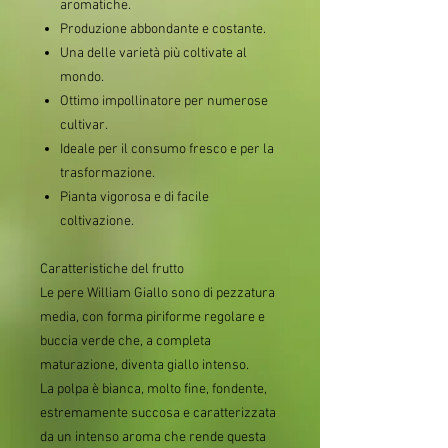
aromatiche.
Produzione abbondante e costante.
Una delle varietà più coltivate al
mondo.
Ottimo impollinatore per numerose
cultivar.
Ideale per il consumo fresco e per la
trasformazione.
Pianta vigorosa e di facile
coltivazione.
Caratteristiche del frutto
Le pere William Giallo sono di pezzatura
media, con forma piriforme regolare e
buccia verde che, a completa
maturazione, diventa giallo intenso.
La polpa è bianca, molto fine, fondente,
estremamente succosa e caratterizzata
da un intenso aroma che rende questa