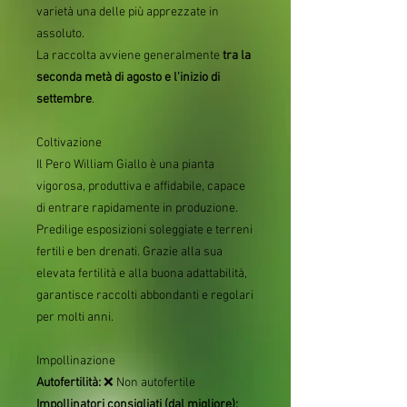
varietà una delle più apprezzate in
assoluto.
La raccolta avviene generalmente
tra la
seconda metà di agosto e l'inizio di
settembre
.
Coltivazione
Il Pero William Giallo è una pianta
vigorosa, produttiva e affidabile, capace
di entrare rapidamente in produzione.
Predilige esposizioni soleggiate e terreni
fertili e ben drenati. Grazie alla sua
elevata fertilità e alla buona adattabilità,
garantisce raccolti abbondanti e regolari
per molti anni.
Impollinazione
Autofertilità:
❌ Non autofertile
Impollinatori consigliati (dal migliore):