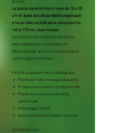
dimora.
La pianta viene fornita in vaso da 18 o 20
cm (in base alla disponibilità stagionale)
e ha un'altezza indicativa compresa tra
140 e 170 cm, vaso incluso.
Ogni pianta viene selezionata prima
della spedizione e imballata con
attenzione per arrivare a destinazione
nelle migliori condizioni.
Perché acquistare da Vivaipolignano
Piante da frutto innestate di qualità.
Produzione vivaistica professionale.
Piante sane e accuratamente
selezionate.
Imballaggio sicuro.
Assistenza prima e dopo l'acquisto.
Scheda tecnica