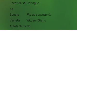
Caratteristi
Dettaglio
ca
Specie
Pyrus communis
Varietà
William Giallo
Autofertilità
No
Impollinato
Conference, Kaiser, Abate
ri
Fetel, Santa Maria
Epoca di
Media
fioritura
Epoca di
Seconda metà di agosto -
raccolta
inizio settembre
Vigoria
Elevata
Portamento
Assurgente
Pezzatura
Media
Buccia
Verde che diventa giallo
intenso a maturazione
Polpa
Bianca, fondente e molto
succosa
Sapore
Molto dolce e aromatico