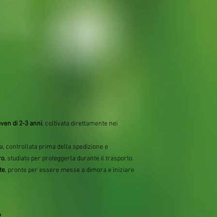
ven di 2-3 anni
, coltivata direttamente nei
.
a, controllata prima della spedizione e
ro
, studiato per proteggerla durante il trasporto.
te
, pronte per essere messe a dimora e iniziare
?