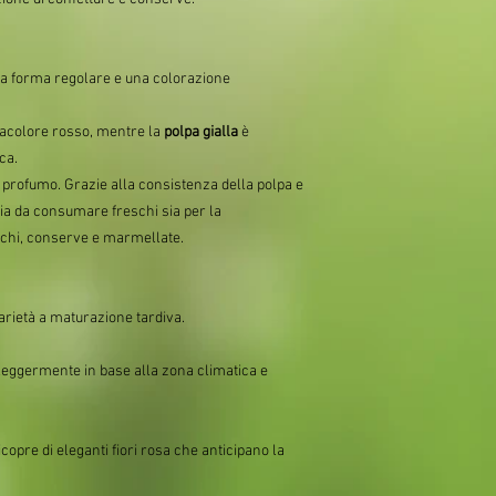
 forma regolare e una colorazione
racolore rosso, mentre la
polpa gialla
è
ca.
di profumo. Grazie alla consistenza della polpa e
i sia da consumare freschi sia per la
cchi, conserve e marmellate.
arietà a maturazione tardiva.
 leggermente in base alla zona climatica e
copre di eleganti fiori rosa che anticipano la