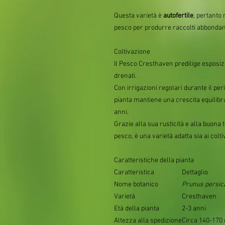
Questa varietà è
autofertile
, pertanto 
pesco per produrre raccolti abbondan
Coltivazione
Il Pesco Cresthaven predilige esposizio
drenati.
Con irrigazioni regolari durante il per
pianta mantiene una crescita equilibr
anni.
Grazie alla sua rusticità e alla buon
pesco, è una varietà adatta sia ai colti
Caratteristiche della pianta
Caratteristica
Dettaglio
Nome botanico
Prunus persic
Varietà
Cresthaven
Età della pianta
2-3 anni
Altezza alla spedizione
Circa 140-170