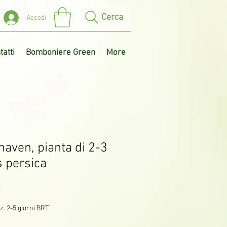
Cerca
Accedi
tatti
Bomboniere Green
More
aven, pianta di 2-3
s persica
z. 2-5 giorni BRT