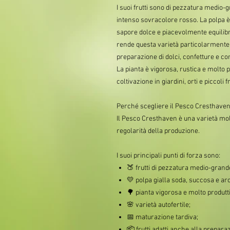
I suoi frutti sono di pezzatura medio-
intenso sovracolore rosso. La polpa è 
sapore dolce e piacevolmente equilibr
rende questa varietà particolarmente 
preparazione di dolci, confetture e c
La pianta è vigorosa, rustica e molto 
coltivazione in giardini, orti e piccoli fr
Perché scegliere il Pesco Cresthave
Il Pesco Cresthaven è una varietà molto
regolarità della produzione.
I suoi principali punti di forza sono:
🍑 frutti di pezzatura medio-grand
💛 polpa gialla soda, succosa e ar
🌳 pianta vigorosa e molto produtt
🌸 varietà autofertile;
📅 maturazione tardiva;
📦 frutti adatti anche alla prepara