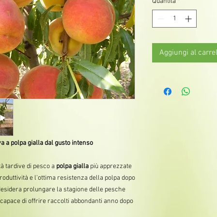
Quantità
*
Aggiungi al carrel
a a polpa gialla dal gusto intenso
tà tardive di pesco a
polpa gialla
più apprezzate
 produttività e l'ottima resistenza della polpa dopo
i desidera prolungare la stagione delle pesche
e capace di offrire raccolti abbondanti anno dopo