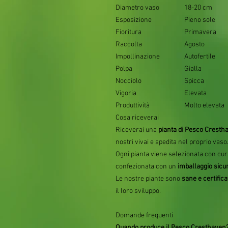
Diametro vaso
18-20 cm
Esposizione
Pieno sole
Fioritura
Primavera
Raccolta
Agosto
Impollinazione
Autofertile
Polpa
Gialla
Nocciolo
Spicca
Vigoria
Elevata
Produttività
Molto elevata
Cosa riceverai
Riceverai una
pianta di Pesco Crestha
nostri vivai e spedita nel proprio vaso
Ogni pianta viene selezionata con cur
confezionata con un
imballaggio sicu
Le nostre piante sono
sane e certifica
il loro sviluppo.
Domande frequenti
Quando produce il Pesco Cresthaven