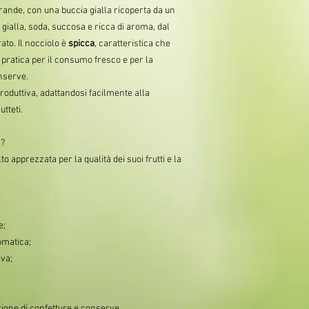
grande, con una buccia gialla ricoperta da un
gialla, soda, succosa e ricca di aroma, dal
ato. Il nocciolo è
spicca
, caratteristica che
pratica per il consumo fresco e per la
onserve.
produttiva, adattandosi facilmente alla
utteti.
n?
 apprezzata per la qualità dei suoi frutti e la
e;
omatica;
iva;
zione di confetture e conserve.