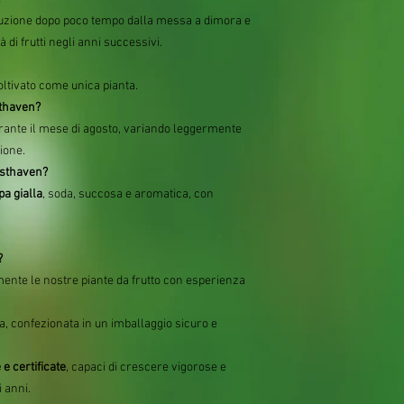
duzione dopo poco tempo dalla messa a dimora e
i frutti negli anni successivi.
ltivato come unica pianta.
sthaven?
ante il mese di agosto, variando leggermente
zione.
esthaven?
pa gialla
, soda, succosa e aromatica, con
?
mente le nostre piante da frutto con esperienza
a, confezionata in un imballaggio sicuro e
 e certificate
, capaci di crescere vigorose e
 anni.