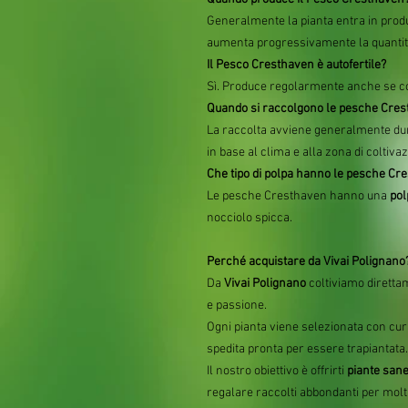
Generalmente la pianta entra in pro
aumenta progressivamente la quantità d
Il Pesco Cresthaven è autofertile?
Sì. Produce regolarmente anche se co
Quando si raccolgono le pesche Cre
La raccolta avviene generalmente dur
in base al clima e alla zona di coltiva
Che tipo di polpa hanno le pesche Cr
Le pesche Cresthaven hanno una
pol
nocciolo spicca.
Perché acquistare da Vivai Polignano
Da
Vivai Polignano
coltiviamo diretta
e passione.
Ogni pianta viene selezionata con cur
spedita pronta per essere trapiantata.
Il nostro obiettivo è offrirti
piante sane
regalare raccolti abbondanti per molti