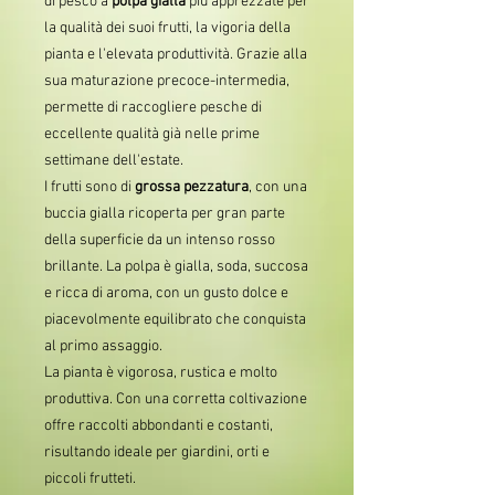
di pesco a
polpa gialla
più apprezzate per
la qualità dei suoi frutti, la vigoria della
pianta e l'elevata produttività. Grazie alla
sua maturazione precoce-intermedia,
permette di raccogliere pesche di
eccellente qualità già nelle prime
settimane dell'estate.
I frutti sono di
grossa pezzatura
, con una
buccia gialla ricoperta per gran parte
della superficie da un intenso rosso
brillante. La polpa è gialla, soda, succosa
e ricca di aroma, con un gusto dolce e
piacevolmente equilibrato che conquista
al primo assaggio.
La pianta è vigorosa, rustica e molto
produttiva. Con una corretta coltivazione
offre raccolti abbondanti e costanti,
risultando ideale per giardini, orti e
piccoli frutteti.