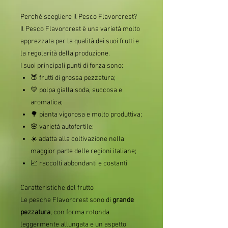
Perché scegliere il Pesco Flavorcrest?
Il Pesco Flavorcrest è una varietà molto
apprezzata per la qualità dei suoi frutti e
la regolarità della produzione.
I suoi principali punti di forza sono:
🍑 frutti di grossa pezzatura;
💛 polpa gialla soda, succosa e
aromatica;
🌳 pianta vigorosa e molto produttiva;
🌸 varietà autofertile;
☀️ adatta alla coltivazione nella
maggior parte delle regioni italiane;
📈 raccolti abbondanti e costanti.
Caratteristiche del frutto
Le pesche Flavorcrest sono di
grande
pezzatura
, con forma rotonda
leggermente allungata e un aspetto