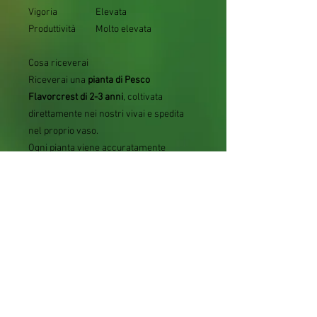
Vigoria
Elevata
Produttività
Molto elevata
Cosa riceverai
Riceverai una
pianta di Pesco
Flavorcrest di 2-3 anni
, coltivata
direttamente nei nostri vivai e spedita
nel proprio vaso.
Ogni pianta viene accuratamente
selezionata, controllata prima della
spedizione e confezionata con un
imballaggio sicuro
, studiato per
proteggerla durante il trasporto.
Le nostre piante sono
sane e certificate
,
pronte per essere messe a dimora e
iniziare il loro sviluppo.
Domande frequenti