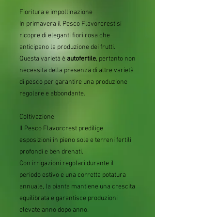
Fioritura e impollinazione
In primavera il Pesco Flavorcrest si
ricopre di eleganti fiori rosa che
anticipano la produzione dei frutti.
Questa varietà è
autofertile
, pertanto non
necessita della presenza di altre varietà
di pesco per garantire una produzione
regolare e abbondante.
Coltivazione
Il Pesco Flavorcrest predilige
esposizioni in pieno sole e terreni fertili,
profondi e ben drenati.
Con irrigazioni regolari durante il
periodo estivo e una corretta potatura
annuale, la pianta mantiene una crescita
equilibrata e garantisce produzioni
elevate anno dopo anno.