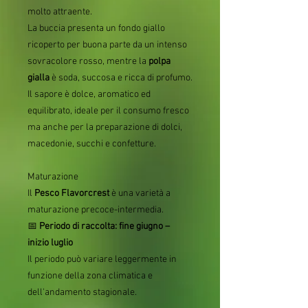
molto attraente.
La buccia presenta un fondo giallo
ricoperto per buona parte da un intenso
sovracolore rosso, mentre la
polpa
gialla
è soda, succosa e ricca di profumo.
Il sapore è dolce, aromatico ed
equilibrato, ideale per il consumo fresco
ma anche per la preparazione di dolci,
macedonie, succhi e confetture.
Maturazione
Il
Pesco Flavorcrest
è una varietà a
maturazione precoce-intermedia.
📅
Periodo di raccolta: fine giugno –
inizio luglio
Il periodo può variare leggermente in
funzione della zona climatica e
dell'andamento stagionale.