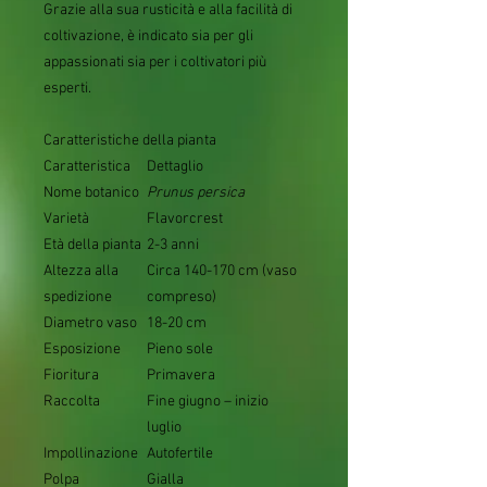
Grazie alla sua rusticità e alla facilità di
coltivazione, è indicato sia per gli
appassionati sia per i coltivatori più
esperti.
Caratteristiche della pianta
Caratteristica
Dettaglio
Nome botanico
Prunus persica
Varietà
Flavorcrest
Età della pianta
2-3 anni
Altezza alla
Circa 140-170 cm (vaso
spedizione
compreso)
Diametro vaso
18-20 cm
Esposizione
Pieno sole
Fioritura
Primavera
Raccolta
Fine giugno – inizio
luglio
Impollinazione
Autofertile
Polpa
Gialla