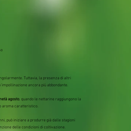
so
ingolarmente. Tuttavia, la presenza di altri
un'impollinazione ancora più abbondante.
metà agosto
, quando le nettarine raggiungono la
 aroma caratteristico.
ni, può iniziare a produrre già dalle stagioni
zione delle condizioni di coltivazione.