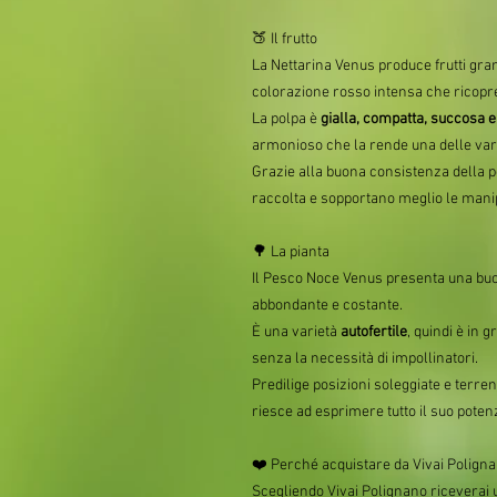
🍑 Il frutto
La Nettarina Venus produce frutti gran
colorazione rosso intensa che ricopre
La polpa è
gialla, compatta, succosa 
armonioso che la rende una delle varie
Grazie alla buona consistenza della po
raccolta e sopportano meglio le manipo
🌳 La pianta
Il Pesco Noce Venus presenta una buo
abbondante e costante.
È una varietà
autofertile
, quindi è in g
senza la necessità di impollinatori.
Predilige posizioni soleggiate e terreni
riesce ad esprimere tutto il suo potenz
❤️ Perché acquistare da Vivai Polign
Scegliendo Vivai Polignano riceverai 