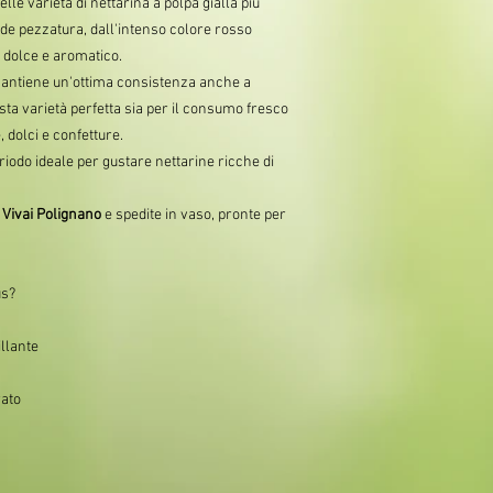
lle varietà di nettarina a polpa gialla più
ande pezzatura, dall'intenso colore rosso
 dolce e aromatico.
mantiene un'ottima consistenza anche a
a varietà perfetta sia per il consumo fresco
 dolci e confetture.
eriodo ideale per gustare nettarine ricche di
i
Vivai Polignano
e spedite in vaso, pronte per
us?
illante
rato