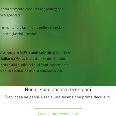
o, accuratamente imballata per proteggerla
re trapiantata.
sere mantenuta facilmente nelle dimensioni
 orti e giardini domestici.
e di regalare
frutti grandi, colorati, profumati e
 Nettarina Venus
è una delle migliori scelte.
 soda e alla qualità dei suoi frutti, rappresenta
ccogliere nettarine dolci direttamente dal
Non ci sono ancora recensioni
Dicci cosa ne pensi. Lascia una recensione prima degli altri.
Lascia una recensione