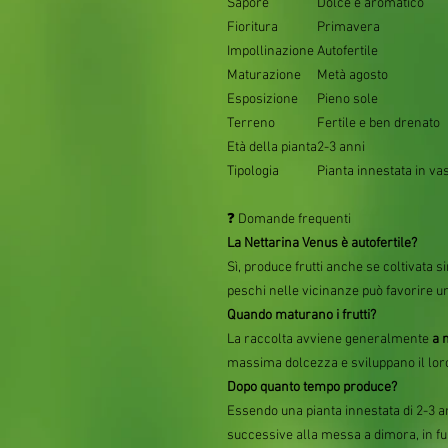
Sapore
Dolce e aromatico
Fioritura
Primavera
Impollinazione
Autofertile
Maturazione
Metà agosto
Esposizione
Pieno sole
Terreno
Fertile e ben drenato
Età della pianta
2-3 anni
Tipologia
Pianta innestata in va
❓ Domande frequenti
La Nettarina Venus è autofertile?
Sì, produce frutti anche se coltivata s
peschi nelle vicinanze può favorire 
Quando maturano i frutti?
La raccolta avviene generalmente
a 
massima dolcezza e sviluppano il loro
Dopo quanto tempo produce?
Essendo una pianta innestata di 2-3 an
successive alla messa a dimora, in fun