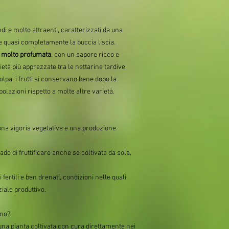
di e molto attraenti, caratterizzati da una
 quasi completamente la buccia liscia.
e molto profumata
, con un sapore ricco e
tà più apprezzate tra le nettarine tardive.
lpa, i frutti si conservano bene dopo la
lazioni rispetto a molte altre varietà.
na vigoria vegetativa e una produzione
rado di fruttificare anche se coltivata da sola,
 fertili e ben drenati, condizioni nelle quali
iale produttivo.
ano?
una pianta coltivata con cura direttamente nei