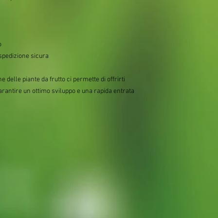
o
spedizione sicura
 delle piante da frutto ci permette di offrirti
garantire un ottimo sviluppo e una rapida entrata