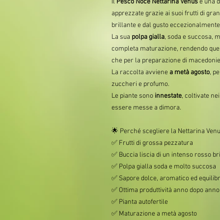
Il
Pesco Noce Nettarina Venus
è una de
apprezzate grazie ai suoi frutti di gr
brillante e dal gusto eccezionalmente
La sua
polpa gialla
, soda e succosa, 
completa maturazione, rendendo quest
che per la preparazione di macedonie,
La raccolta avviene
a metà agosto
, p
zuccheri e profumo.
Le piante sono
innestate
, coltivate ne
essere messe a dimora.
🌟 Perché scegliere la Nettarina Ven
✅ Frutti di grossa pezzatura
✅ Buccia liscia di un intenso rosso br
✅ Polpa gialla soda e molto succosa
✅ Sapore dolce, aromatico ed equilib
✅ Ottima produttività anno dopo anno
✅ Pianta autofertile
✅ Maturazione a metà agosto