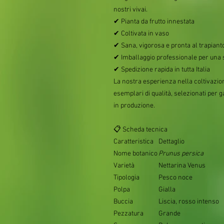
nostri vivai.
✔ Pianta da frutto innestata
✔ Coltivata in vaso
✔ Sana, vigorosa e pronta al trapiant
✔ Imballaggio professionale per una 
✔ Spedizione rapida in tutta Italia
La nostra esperienza nella coltivazione
esemplari di qualità, selezionati per 
in produzione.
📋 Scheda tecnica
Caratteristica
Dettaglio
Nome botanico
Prunus persica
Varietà
Nettarina Venus
Tipologia
Pesco noce
Polpa
Gialla
Buccia
Liscia, rosso intenso
Pezzatura
Grande