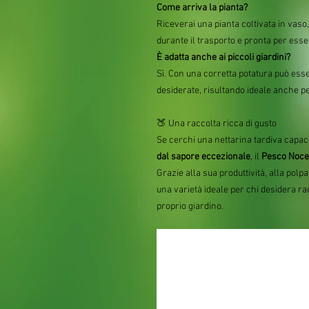
Come arriva la pianta?
Riceverai una pianta coltivata in vas
durante il trasporto e pronta per esse
È adatta anche ai piccoli giardini?
Sì. Con una corretta potatura può es
desiderate, risultando ideale anche per
🍑 Una raccolta ricca di gusto
Se cerchi una nettarina tardiva capac
dal sapore eccezionale
, il
Pesco Noce
Grazie alla sua produttività, alla polpa
una varietà ideale per chi desidera ra
proprio giardino.