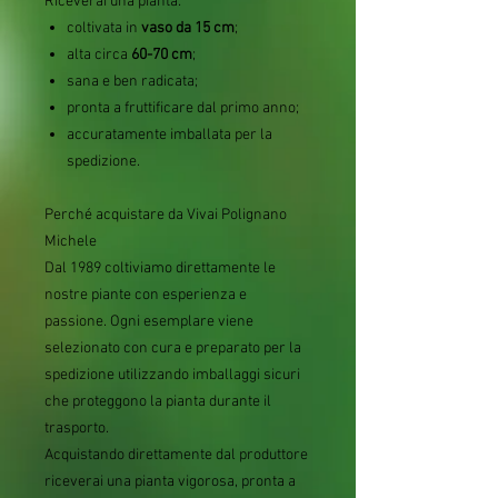
Riceverai una pianta:
coltivata in
vaso da 15 cm
;
alta circa
60-70 cm
;
sana e ben radicata;
pronta a fruttificare dal primo anno;
accuratamente imballata per la
spedizione.
Perché acquistare da Vivai Polignano
Michele
Dal 1989 coltiviamo direttamente le
nostre piante con esperienza e
passione. Ogni esemplare viene
selezionato con cura e preparato per la
spedizione utilizzando imballaggi sicuri
che proteggono la pianta durante il
trasporto.
Acquistando direttamente dal produttore
riceverai una pianta vigorosa, pronta a