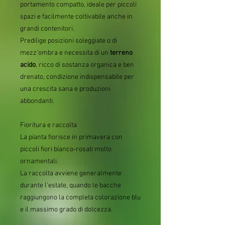
portamento compatto, ideale per piccoli
spazi e facilmente coltivabile anche in
grandi contenitori.
Predilige posizioni soleggiate o di
mezz'ombra e necessita di un
terreno
acido
, ricco di sostanza organica e ben
drenato, condizione indispensabile per
una crescita sana e produzioni
abbondanti.
Fioritura e raccolta
La pianta fiorisce in primavera con
piccoli fiori bianco-rosati molto
ornamentali.
La raccolta avviene generalmente
durante l'estate, quando le bacche
raggiungono la completa colorazione blu
e il massimo grado di dolcezza.