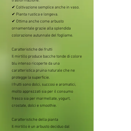
trasformazione.
✔ Coltivazione semplice anche in vaso.
✔ Pianta rustica e longeva.
✔ Ottima anche come arbusto
ornamentale grazie alla splendida
colorazione autunnale del fogliame.
Caratteristiche dei frutti
Il mirtillo produce bacche tonde di colore
blu intenso ricoperte da una
caratteristica pruina naturale che ne
protegge la superficie.
I frutti sono dolci, succosi e aromatici,
molto apprezzati sia per il consumo
fresco sia per marmellate, yogurt,
crostate, dolci e smoothie.
Caratteristiche della pianta
Il mirtillo è un arbusto deciduo dal