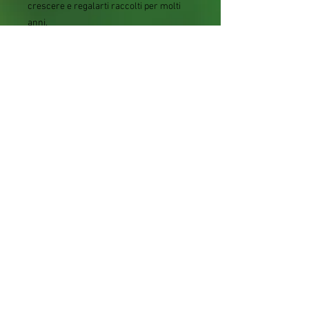
crescere e regalarti raccolti per molti
anni.
Scheda tecnica
Caratteristica
Dettaglio
Nome
Vaccinium corymbosum
botanico
Nome comune
Mirtillo americano
Tipologia
Piccolo frutto
Vaso
15 cm
Altezza
60-70 cm circa
Produzione
Dal primo anno
Esposizione
Sole o mezz'ombra
Terreno
Acido, fertile e ben
drenato
Irrigazione
Regolare
Rusticità
Elevata
Coltivazione
Giardino e grandi vasi