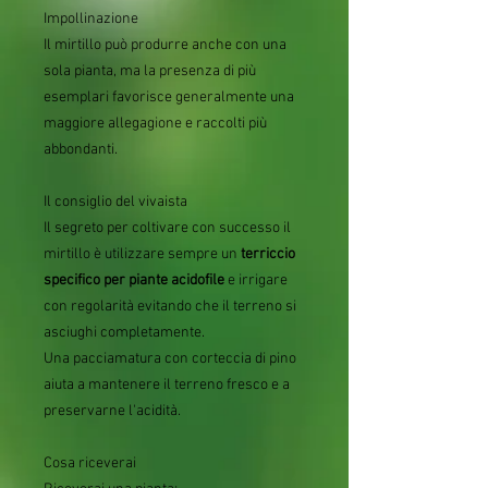
Impollinazione
Il mirtillo può produrre anche con una
sola pianta, ma la presenza di più
esemplari favorisce generalmente una
maggiore allegagione e raccolti più
abbondanti.
Il consiglio del vivaista
Il segreto per coltivare con successo il
mirtillo è utilizzare sempre un
terriccio
specifico per piante acidofile
e irrigare
con regolarità evitando che il terreno si
asciughi completamente.
Una pacciamatura con corteccia di pino
aiuta a mantenere il terreno fresco e a
preservarne l'acidità.
Cosa riceverai