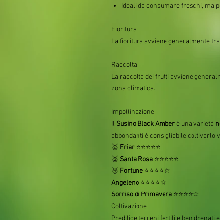
Ideali da consumare freschi, ma pe
Fioritura
La fioritura avviene generalmente tr
Raccolta
La raccolta dei frutti avviene genera
zona climatica.
Impollinazione
Il
Susino Black Amber
è una varietà
n
abbondanti è consigliabile coltivarlo v
🥇
Friar
⭐⭐⭐⭐⭐
🥈
Santa Rosa
⭐⭐⭐⭐⭐
🥉
Fortune
⭐⭐⭐⭐☆
Angeleno
⭐⭐⭐⭐☆
Sorriso di Primavera
⭐⭐⭐⭐☆
Coltivazione
Predilige terreni fertili e ben drenati 