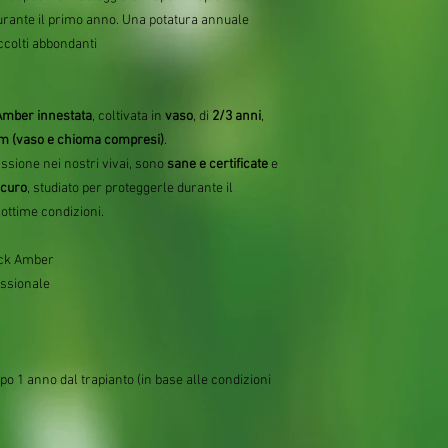
urante il primo anno. Una potatura annuale
ccolti abbondanti
 Amber innestata
, coltivata in
vaso
, di
2/3 anni
,
m (vaso e chioma compresi)
.
ssione nei nostri vivai, sono
sane e certificate
e
icuro
, studiato per proteggerle durante il
 ottime condizioni.
ack Amber
essionale
o 1 anno dal trapianto (in base alle condizioni