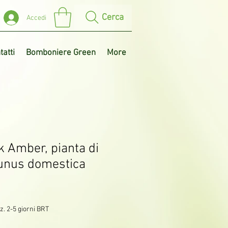
Cerca
Accedi
tatti
Bomboniere Green
More
k Amber, pianta di
runus domestica
z. 2-5 giorni BRT