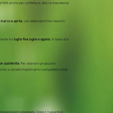
rfetti anche per confetture, dolci e macedonie.
a
marzo e aprile
, con abbondanti fiori bianchi.
lmente tra
luglio fine luglio e agosto
, in base alla
on autofertile
. Per ottenere produzioni
icino a varietà impollinatrici compatibili come:
ed esposizioni soleggiate. Dopo il trapianto è