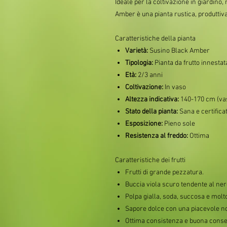
Ideale per la coltivazione in giardino, n
Amber è una pianta rustica, produttiva
Caratteristiche della pianta
Varietà:
Susino Black Amber
Tipologia:
Pianta da frutto innestat
Età:
2/3 anni
Coltivazione:
In vaso
Altezza indicativa:
140-170 cm (va
Stato della pianta:
Sana e certifica
Esposizione:
Pieno sole
Resistenza al freddo:
Ottima
Caratteristiche dei frutti
Frutti di grande pezzatura.
Buccia viola scuro tendente al ner
Polpa gialla, soda, succosa e molt
Sapore dolce con una piacevole no
Ottima consistenza e buona conser