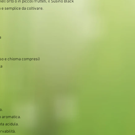
ell'orto o in piccoli frutteti, il Susino Black
 e semplice da coltivare.
a
so e chioma compresi)
ta
o.
o aromatica.
ta acidula.
vabilità.