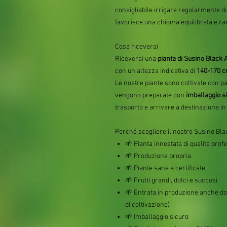
consigliabile irrigare regolarmente d
favorisce una chioma equilibrata e ra
Cosa riceverai
Riceverai una
pianta di Susino Black
con un'altezza indicativa di
140-170 c
Le nostre piante sono coltivate con pa
vengono preparate con
imballaggio s
trasporto e arrivare a destinazione in
Perché scegliere il nostro Susino Bl
🌱 Pianta innestata di qualità prof
🌱 Produzione propria
🌱 Piante sane e certificate
🌱 Frutti grandi, dolci e succosi
🌱 Entrata in produzione anche dop
di coltivazione)
🌱 Imballaggio sicuro