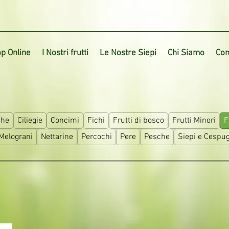
p Online
I Nostri frutti
Le Nostre Siepi
Chi Siamo
Con
che
Ciliegie
Concimi
Fichi
Frutti di bosco
Frutti Minori
F
Melograni
Nettarine
Percochi
Pere
Pesche
Siepi e Cespug