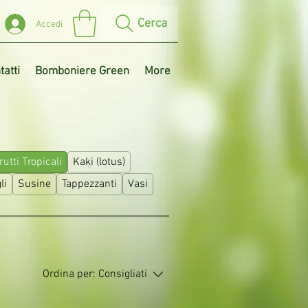
Cerca
Accedi
tatti
Bomboniere Green
More
rutti Tropicali
Kaki (lotus)
li
Susine
Tappezzanti
Vasi
Ordina per:
Consigliati