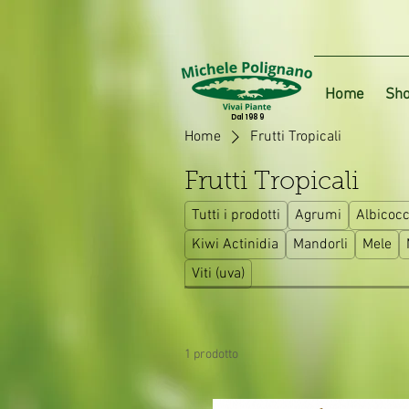
Home
Sho
Dal 1989
Home
Frutti Tropicali
Frutti Tropicali
Tutti i prodotti
Agrumi
Albicoc
Kiwi Actinidia
Mandorli
Mele
Viti (uva)
1 prodotto