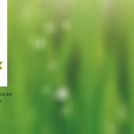
nta del
o
T