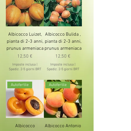
Albicocco Luizet,
Albicocco Bulida ,
pianta di 2-3 anni,
pianta di 2-3 anni,
prunus armeniaca
prunus armeniaca
Prezzo
Prezzo
12,50 €
12,50 €
Imposte inclusa
|
Imposte inclusa
|
Spediz. 2-5 giorni BRT
Spediz. 2-5 giorni BRT
Autofertile
Autofertile
Albicocco
Albicocco Antonio