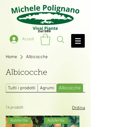
Dal 1989
Accedi
Home
Albicocche
Albicocche
Tutti i prodotti
Agrumi
Albicocche
Ciliegie
14 prodotti
Ordina
Autofertile
Autofertile